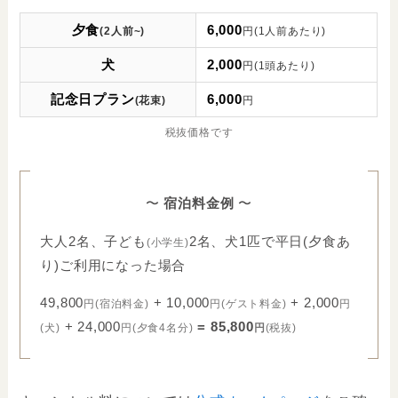
夕食
6,000
(2人前~)
円
(1人前
あたり
)
犬
2,000
円
(1頭あたり)
記念日プラン
6,000
(花束)
円
税抜価格です
〜
宿泊料金例
〜
大人2名、子ども
2名、犬1匹で平日(夕食あ
(小学生)
り)ご利用になった場合
49,800
+ 10,000
+ 2,000
円
(宿泊料金)
円
(ゲスト料金)
円
+ 24,000
= 85,800
(犬)
円(夕食4名分)
円
(税抜
)